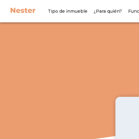
Tipo de inmueble
¿Para quién?
Func