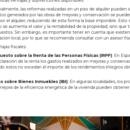
stas ventajas y subvenciones disponibles.
cialmente, las reformas realizadas en un piso de alquiler pueden
stos generados por las obras de mejoras y conservación se puede
r el alquiler, reduciendo de esta forma la base imponible. Esto s
ólo se aumenta el valor y la rentabilidad de la propiedad, sino qu
uestos. Sin embargo, es importante tener en cuenta que existen 
ación local, por lo que se recomienda consultar con un asesor fisc
jas fiscales:
esto sobre la Renta de las Personas Físicas (IRPF)
: En Espa
aración de la renta los gastos realizados en mejoras y conservac
do estos no excedan el importe de los rendimientos íntegros obte
o sobre Bienes Inmuebles (IBI)
: En algunas localidades, los pr
mejora de la eficiencia energética de la vivienda pueden obtener