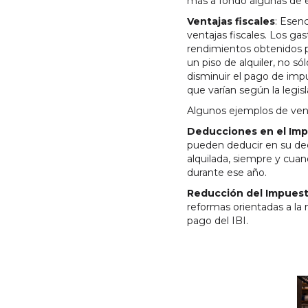
más a fondo algunas de e
Ventajas fiscales
: Esen
ventajas fiscales. Los ga
rendimientos obtenidos po
un piso de alquiler, no s
disminuir el pago de imp
que varían según la legisl
Algunos ejemplos de venta
Deducciones en el Impu
pueden deducir en su decl
alquilada, siempre y cuan
durante ese año.
Reducción del Impuest
reformas orientadas a la 
pago del IBI.