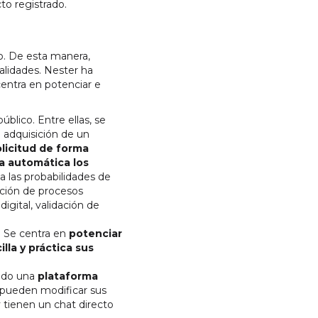
cto registrado.
o. De esta manera,
alidades. Nester ha
entra en potenciar e
úblico. Entre ellas, se
a adquisición de un
olicitud de forma
a automática los
a las probabilidades de
ación de procesos
digital, validación de
s. Se centra en
potenciar
lla y práctica sus
eado una
plataforma
o, pueden modificar sus
y tienen un chat directo