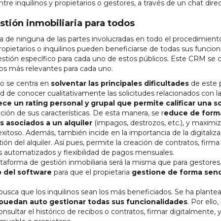
ntre inquilinos y propietarios o gestores, a través de un chat dire
tión inmobiliaria para todos
da de ninguna de las partes involucradas en todo el procedimient
ropietarios o inquilinos pueden beneficiarse de todas sus funcion
stión específico para cada uno de estos públicos. Este CRM se c
tos más relevantes para cada uno.
cio se centra en
solventar las principales dificultades
de este p
d de conocer cualitativamente las solicitudes relacionados con l
ece un rating personal y grupal que permite calificar una s
ción de sus características. De esta manera, se r
educe de form
s asociados a un alquiler
(impagos, destrozos, etc.), y maximiz
exitoso. Además, también incide en la importancia de la digitaliz
ión del alquiler. Así pues, permite la creación de contratos, firma 
s automatizados y flexibilidad de pagos mensuales.
lataforma de gestión inmobiliaria será la misma que para gestore
o del software
para que el propietaria
gestione de forma senci
 busca que los inquilinos sean los más beneficiados. Se ha plant
 puedan auto gestionar todas sus funcionalidades
. Por ell
nsultar el histórico de recibos o contratos, firmar digitalmente, 