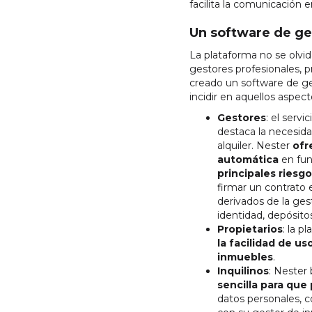
facilita la comunicación e
Un software de ges
La plataforma no se olvi
gestores profesionales, p
creado un software de ge
incidir en aquellos aspec
Gestores
: el servi
destaca la necesida
alquiler. Nester
ofr
automática
en fun
principales riesgo
firmar un contrato 
derivados de la gest
identidad, depósito
Propietarios
: la p
la facilidad de us
inmuebles
.
Inquilinos
: Nester
sencilla para que
datos personales, co