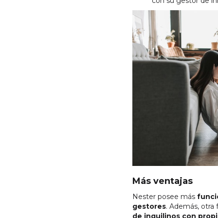
con su gestor de in
Más ventajas
Nester posee más
funci
gestores
. Además, otra 
de inquilinos con propi