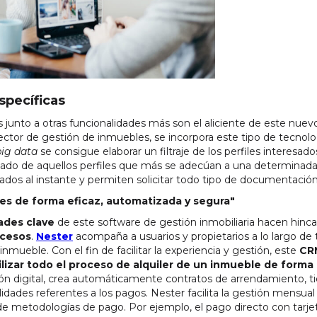
specíficas
os junto a otras funcionalidades más son el aliciente de este nue
ector de gestión de inmuebles, se incorpora este tipo de tecnolog
big data
se consigue elaborar un filtraje de los perfiles interesad
listado de aquellos perfiles que más se adecúan a una determinad
icados al instante y permiten solicitar todo tipo de documentación
es de forma eficaz, automatizada y segura"
ades clave
de este software de gestión inmobiliaria hacen hinca
ocesos
.
Nester
acompaña a usuarios y propietarios a lo largo de
inmueble. Con el fin de facilitar la experiencia y gestión, este
CR
ilizar todo el proceso de alquiler de un inmueble de forma 
 digital, crea automáticamente contratos de arrendamiento, tien
idades referentes a los pagos. Nester facilita la gestión mensua
e metodologías de pago. Por ejemplo, el pago directo con tarj