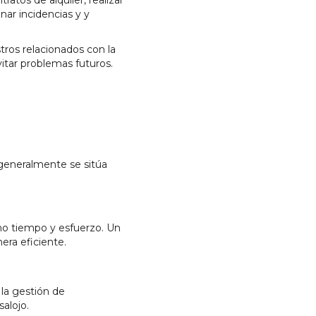
atos de alquiler, realizar
onar incidencias y y
ros relacionados con la
vitar problemas futuros.
o generalmente se sitúa
cho tiempo y esfuerzo. Un
era eficiente.
 la gestión de
alojo.