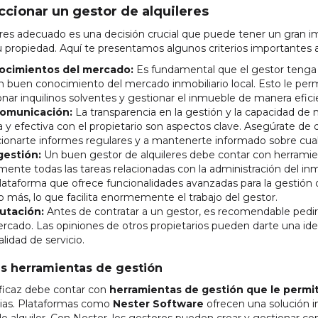
eccionar un gestor de alquileres
leres adecuado es una decisión crucial que puede tener un gran i
 propiedad. Aquí te presentamos algunos criterios importantes a
nocimientos del mercado:
Es fundamental que el gestor tenga 
 buen conocimiento del mercado inmobiliario local. Esto le permit
nar inquilinos solventes y gestionar el inmueble de manera efici
comunicación:
La transparencia en la gestión y la capacidad de
 y efectiva con el propietario son aspectos clave. Asegúrate de 
ionarte informes regulares y a mantenerte informado sobre cualq
gestión:
Un buen gestor de alquileres debe contar con herramie
mente todas las tareas relacionadas con la administración del i
lataforma que ofrece funcionalidades avanzadas para la gestión 
 más, lo que facilita enormemente el trabajo del gestor.
utación:
Antes de contratar a un gestor, es recomendable pedir 
rcado. Las opiniones de otros propietarios pueden darte una ide
lidad de servicio.
as herramientas de gestión
eficaz debe contar con
herramientas de gestión que le permi
arias. Plataformas como
Nester Software
ofrecen una solución int