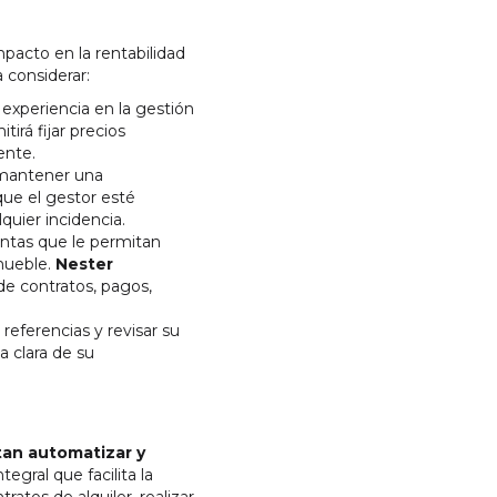
mpacto en la rentabilidad
 considerar:
experiencia en la gestión
irá fijar precios
ente.
 mantener una
que el gestor esté
uier incidencia.
ntas que le permitan
nmueble.
Nester
de contratos, pagos,
referencias y revisar su
a clara de su
tan automatizar y
egral que facilita la