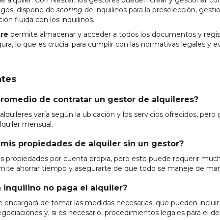
 alquiler. Con Nester, los gestores pueden crear y gestionar contr
agos, dispone de
scoring
de inquilinos para la preselección, gesti
n fluida con los inquilinos.
re
permite almacenar y acceder a todos los documentos y regist
a, lo que es crucial para cumplir con las normativas legales y e
ntes
 promedio de contratar un gestor de alquileres?
alquileres varía según la ubicación y los servicios ofrecidos, per
lquiler mensual.
 mis propiedades de alquiler sin un gestor?
 tus propiedades por cuenta propia, pero esto puede requerir mu
rmite ahorrar tiempo y asegurarte de que todo se maneje de man
 inquilino no paga el alquiler?
e encargará de tomar las medidas necesarias, que pueden incluir
gociaciones y, si es necesario, procedimientos legales para el des