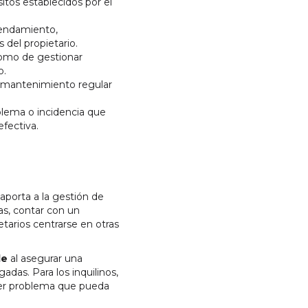
itos establecidos por el
rrendamiento,
del propietario.
como de gestionar
o.
el mantenimiento regular
blema o incidencia que
efectiva.
aporta a la gestión de
as, contar con un
tarios centrarse en otras
le
al asegurar una
adas. Para los inquilinos,
uier problema que pueda