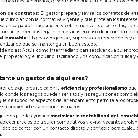
nquilinos más adecuados, garantizando que cumplan con los requis
ón de contratos:
El gestor prepara y revisa los contratos de a
 cumplan con la normativa vigente y que protejan los intereses 
Se encarga de la facturación y cobro mensual de las rentas, así 
 tomar las medidas legales necesarias en caso de incumplimient
l inmueble:
El gestor organiza y supervisa las reparaciones y 
arantizando que se mantenga en buen estado.
idencias:
Actúa como intermediario para resolver cualquier pro
l propietario y el inquilino, facilitando una comunicación fluida y 
tante un gestor de alquileres?
or de alquileres radica en la
eficiencia y profesionalismo
que 
 donde los riesgos pueden ser altos y las regulaciones complej
gue de todos los aspectos del arrendamiento permite a los propie
e su propiedad está en buenas manos.
quileres puede ayudar a
maximizar la rentabilidad del inmueb
blecer precios de alquiler competitivos y evitar vacantes prolong
uilidad de contar con un contacto directo y confiable para cualq
.